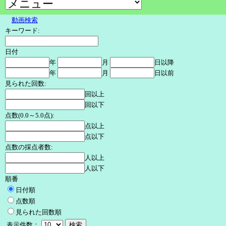
動画検索
キーワード:
日付
年
月
日以降
年
月
日以前
見られた回数:
回以上
回以下
点数(0.0～5.0点):
点以上
点以下
点数の採点者数:
人以上
人以下
順番
日付順
点数順
見られた回数順
表示件数：