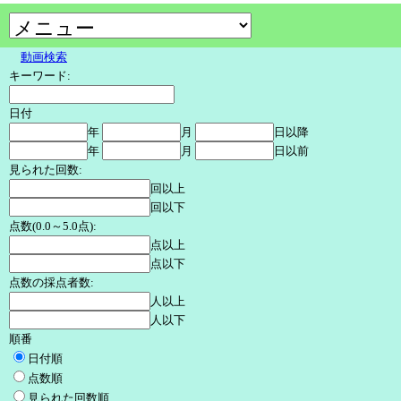
動画検索
キーワード:
日付
年
月
日以降
年
月
日以前
見られた回数:
回以上
回以下
点数(0.0～5.0点):
点以上
点以下
点数の採点者数:
人以上
人以下
順番
日付順
点数順
見られた回数順