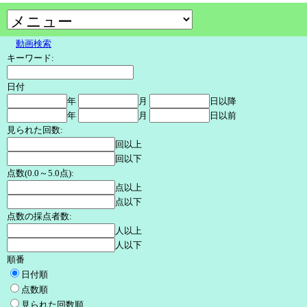
動画検索
キーワード:
日付
年
月
日以降
年
月
日以前
見られた回数:
回以上
回以下
点数(0.0～5.0点):
点以上
点以下
点数の採点者数:
人以上
人以下
順番
日付順
点数順
見られた回数順