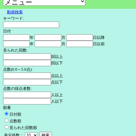
動画検索
キーワード:
日付
年
月
日以降
年
月
日以前
見られた回数:
回以上
回以下
点数(0.0～5.0点):
点以上
点以下
点数の採点者数:
人以上
人以下
順番
日付順
点数順
見られた回数順
表示件数：