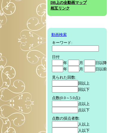
DB上の全動画マップ
相互リンク
動画検索
キーワード:
日付
年
月
日以降
年
月
日以前
見られた回数:
回以上
回以下
点数(0.0～5.0点):
点以上
点以下
点数の採点者数:
人以上
人以下