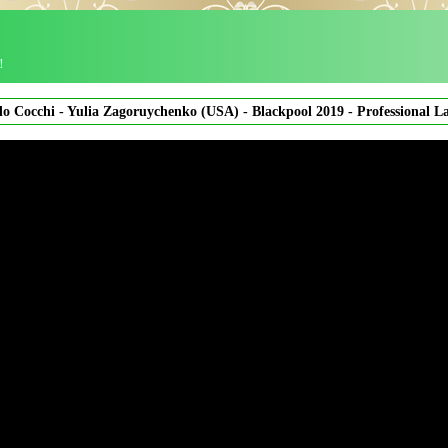
！
do Cocchi - Yulia Zagoruychenko (USA) - Blackpool 2019 - Professional L