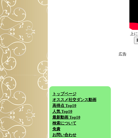
上に
広告
トップページ
オススメ社交ダンス動画
高得点 Top10
人気 Top10
最新動画 Top10
検索について
免責
お問い合わせ