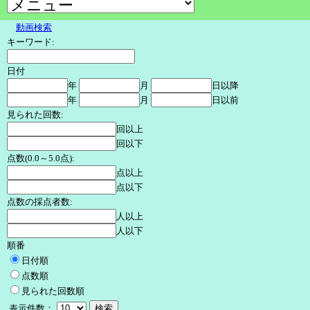
動画検索
キーワード:
日付
年
月
日以降
年
月
日以前
見られた回数:
回以上
回以下
点数(0.0～5.0点):
点以上
点以下
点数の採点者数:
人以上
人以下
順番
日付順
点数順
見られた回数順
表示件数：