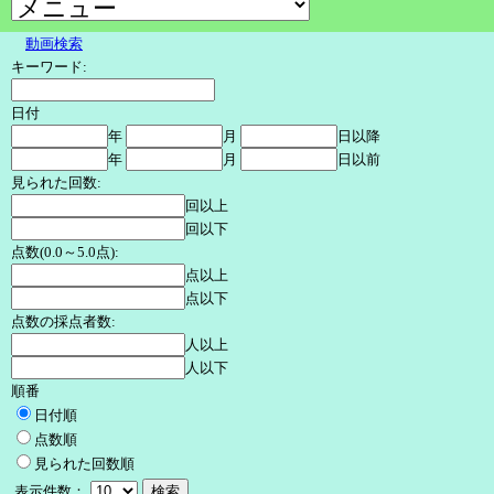
動画検索
キーワード:
日付
年
月
日以降
年
月
日以前
見られた回数:
回以上
回以下
点数(0.0～5.0点):
点以上
点以下
点数の採点者数:
人以上
人以下
順番
日付順
点数順
見られた回数順
表示件数：