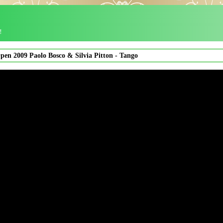
！
pen 2009 Paolo Bosco & Silvia Pitton - Tango