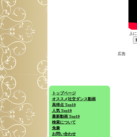
上に
広告
トップページ
オススメ社交ダンス動画
高得点 Top10
人気 Top10
最新動画 Top10
検索について
免責
お問い合わせ