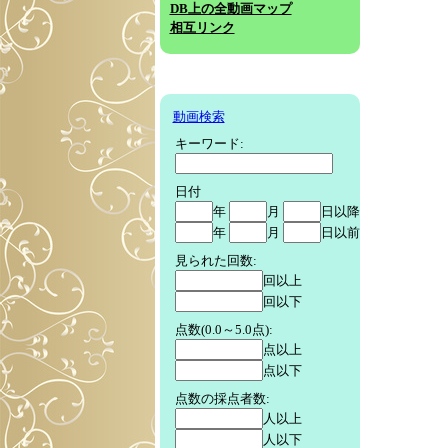
DB上の全動画マップ
相互リンク
動画検索
キーワード:
日付
年
月
日以降
年
月
日以前
見られた回数:
回以上
回以下
点数(0.0～5.0点):
点以上
点以下
点数の採点者数:
人以上
人以下