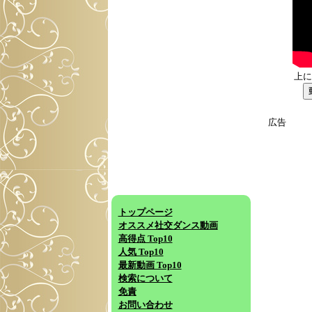
上に
広告
トップページ
オススメ社交ダンス動画
高得点 Top10
人気 Top10
最新動画 Top10
検索について
免責
お問い合わせ