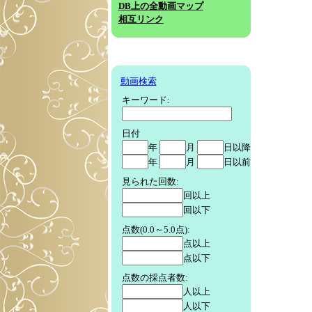
DB上の全動画マップ
相互リンク
動画検索
キーワード:
日付
年
月
日以降
年
月
日以前
見られた回数:
回以上
回以下
点数(0.0～5.0点):
点以上
点以下
点数の採点者数:
人以上
人以下