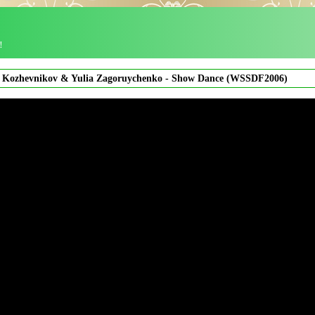
！
Kozhevnikov & Yulia Zagoruychenko - Show Dance (WSSDF2006)