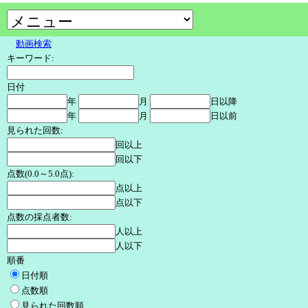
動画検索
キーワード:
日付
年
月
日以降
年
月
日以前
見られた回数:
回以上
回以下
点数(0.0～5.0点):
点以上
点以下
点数の採点者数:
人以上
人以下
順番
日付順
点数順
見られた回数順