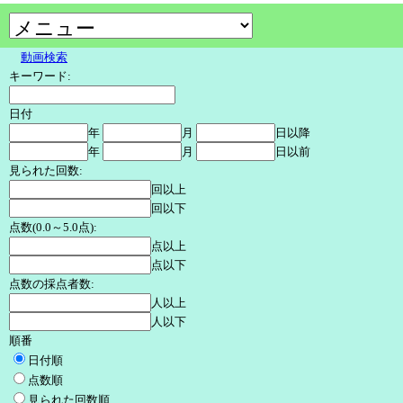
動画検索
キーワード:
日付
年
月
日以降
年
月
日以前
見られた回数:
回以上
回以下
点数(0.0～5.0点):
点以上
点以下
点数の採点者数:
人以上
人以下
順番
日付順
点数順
見られた回数順