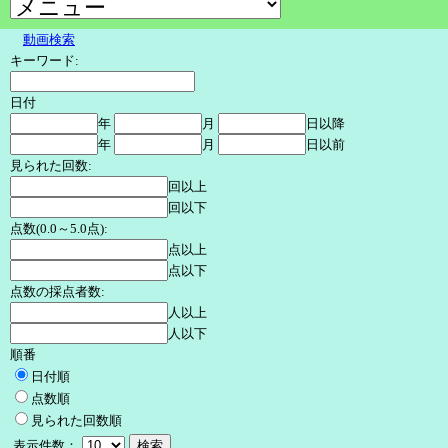
動画検索
キーワード:
日付
年
月
日以降
年
月
日以前
見られた回数:
回以上
回以下
点数(0.0～5.0点):
点以上
点以下
点数の採点者数:
人以上
人以下
順番
日付順
点数順
見られた回数順
表示件数：