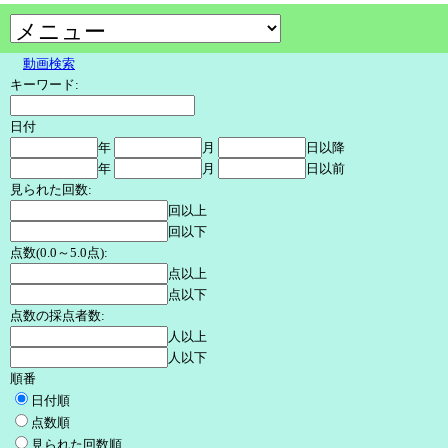
動画検索
キーワード:
日付
年
月
日以降
年
月
日以前
見られた回数:
回以上
回以下
点数(0.0～5.0点):
点以上
点以下
点数の採点者数:
人以上
人以下
順番
日付順
点数順
見られた回数順