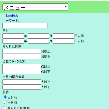
動画検索
キーワード:
日付
年
月
日以降
年
月
日以前
見られた回数:
回以上
回以下
点数(0.0～5.0点):
点以上
点以下
点数の採点者数:
人以上
人以下
順番
日付順
点数順
見られた回数順