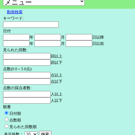
動画検索
キーワード:
日付
年
月
日以降
年
月
日以前
見られた回数:
回以上
回以下
点数(0.0～5.0点):
点以上
点以下
点数の採点者数:
人以上
人以下
順番
日付順
点数順
見られた回数順
表示件数：