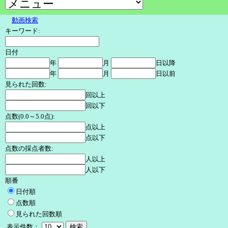
動画検索
キーワード:
日付
年
月
日以降
年
月
日以前
見られた回数:
回以上
回以下
点数(0.0～5.0点):
点以上
点以下
点数の採点者数:
人以上
人以下
順番
日付順
点数順
見られた回数順
表示件数：