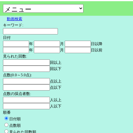
動画検索
キーワード:
日付
年
月
日以降
年
月
日以前
見られた回数:
回以上
回以下
点数(0.0～5.0点):
点以上
点以下
点数の採点者数:
人以上
人以下
順番
日付順
点数順
見られた回数順