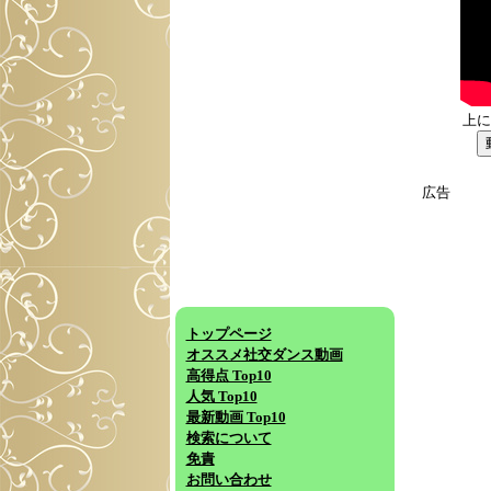
上に
広告
トップページ
オススメ社交ダンス動画
高得点 Top10
人気 Top10
最新動画 Top10
検索について
免責
お問い合わせ