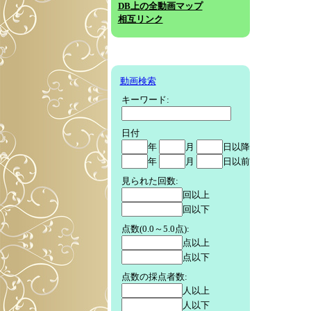
DB上の全動画マップ
相互リンク
動画検索
キーワード:
日付
年
月
日以降
年
月
日以前
見られた回数:
回以上
回以下
点数(0.0～5.0点):
点以上
点以下
点数の採点者数:
人以上
人以下