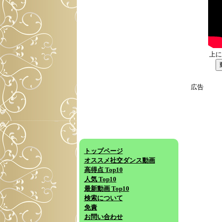
上に
広告
トップページ
オススメ社交ダンス動画
高得点 Top10
人気 Top10
最新動画 Top10
検索について
免責
お問い合わせ