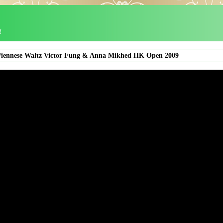
！
iennese Waltz Victor Fung & Anna Mikhed HK Open 2009