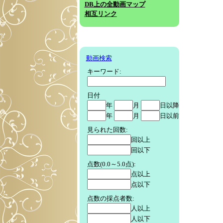
DB上の全動画マップ
相互リンク
動画検索
キーワード:
日付
年
月
日以降
年
月
日以前
見られた回数:
回以上
回以下
点数(0.0～5.0点):
点以上
点以下
点数の採点者数:
人以上
人以下