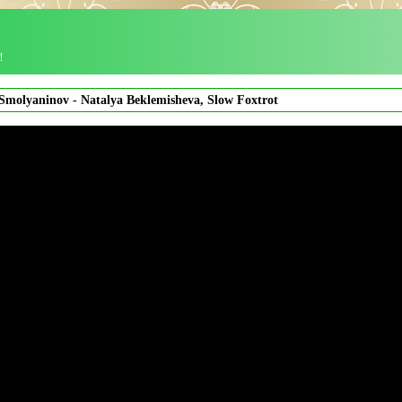
！
Smolyaninov - Natalya Beklemisheva, Slow Foxtrot