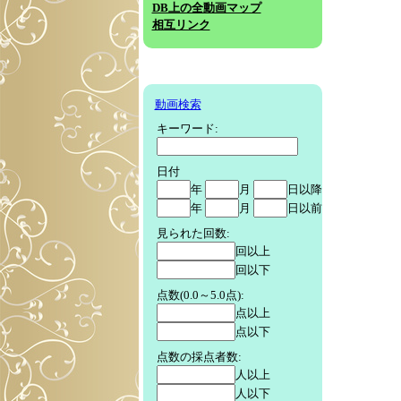
DB上の全動画マップ
相互リンク
動画検索
キーワード:
日付
年
月
日以降
年
月
日以前
見られた回数:
回以上
回以下
点数(0.0～5.0点):
点以上
点以下
点数の採点者数:
人以上
人以下