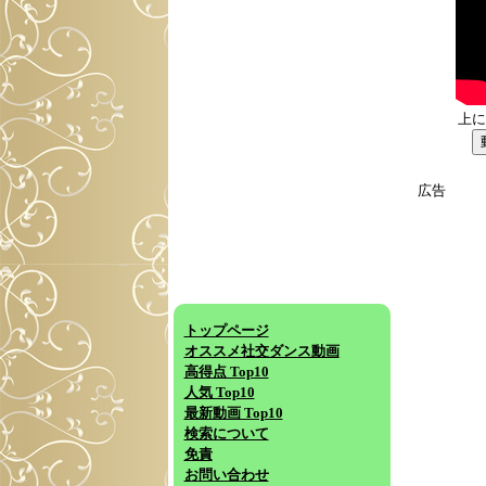
上に
広告
トップページ
オススメ社交ダンス動画
高得点 Top10
人気 Top10
最新動画 Top10
検索について
免責
お問い合わせ