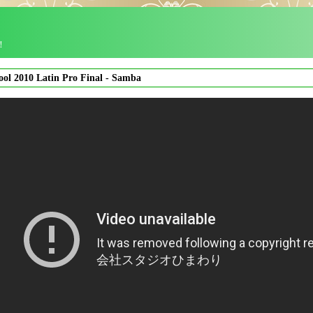
！
ool 2010 Latin Pro Final - Samba