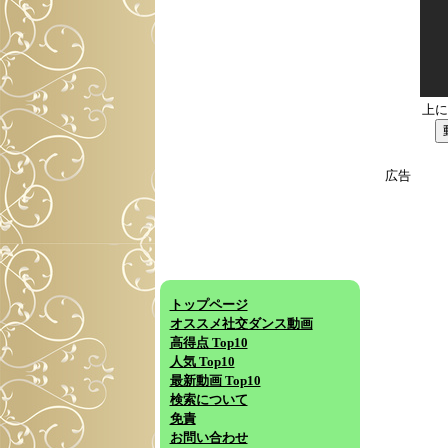
上に
広告
トップページ
オススメ社交ダンス動画
高得点 Top10
人気 Top10
最新動画 Top10
検索について
免責
お問い合わせ