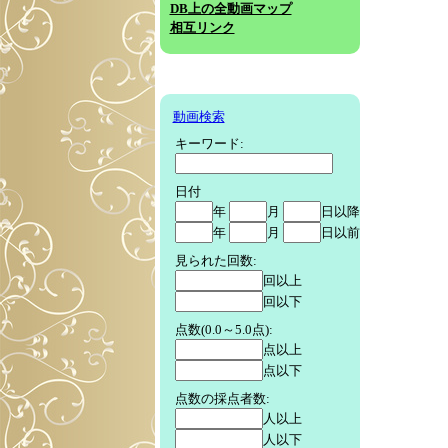
DB上の全動画マップ
相互リンク
動画検索
キーワード:
日付
年
月
日以降
年
月
日以前
見られた回数:
回以上
回以下
点数(0.0～5.0点):
点以上
点以下
点数の採点者数:
人以上
人以下